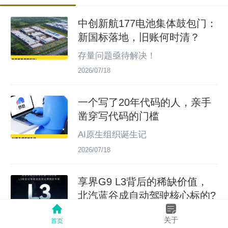
中创新航177电池集体鼓包门：
新国标落地，旧账何时清？
存量问题亟待解决！
2026/07/18
一个写了20年代码的人，亲手
凿穿写代码的门槛
AI原生组织诞生记
2026/07/18
享界G9 L3背后的稀缺价值，
北汽蓝谷成自动驾驶核心标的?
新摘网 7月16日消息，新能源汽车智
关于
首页
能化变革持续提速，2026年被业界普