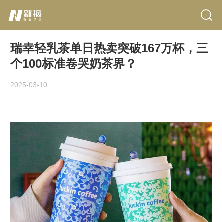
瑞幸轻乳茶单日热卖突破167万杯，三
个100标准卷哭奶茶界？
2025-03-10