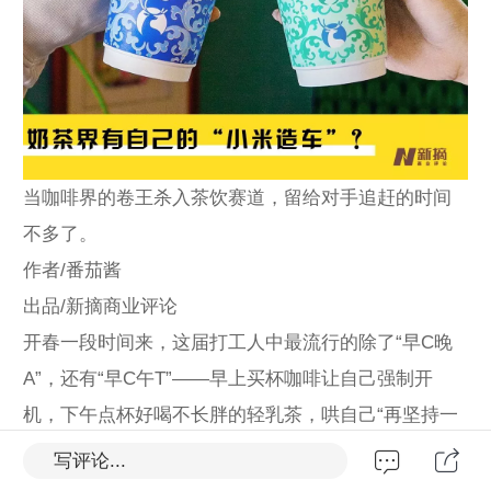
当咖啡界的卷王杀入茶饮赛道，留给对手追赶的时间
不多了。
作者/番茄酱
出品/新摘商业评论
开春一段时间来，这届打工人中最流行的除了“早C晚
A”，还有“早C午T”——早上买杯咖啡让自己强制开
机，下午点杯好喝不长胖的轻乳茶，哄自己“再坚持一
下”，一套连招下来，承包一天的快乐。正因如此，之
写评论...
前瑞幸多家门店轻轻茉莉·轻乳茶下架时，小红书“哇